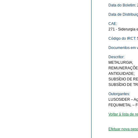
Data do Boletim:
Data de Distribui
CAE:
271 - Siderurgia e
Código do IRCT:
Documentos em v
Descritor:
METALURGIA;
REMUNERAÇÕE
ANTIGUIDADE;
SUBSÍDIO DE RE
SUBSÍDIO DE T
Outorgantes:
LUSOSIDER – Aço
FEQUIMETAL – Fed
Voltar á lista de
Efetuar nova pes