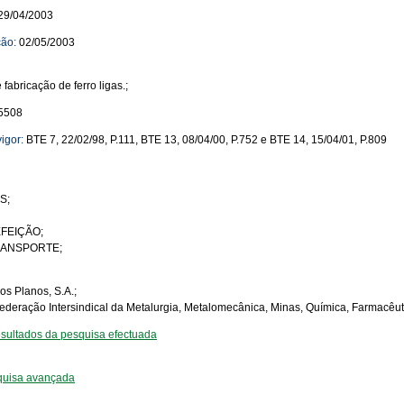
29/04/2003
ção:
02/05/2003
 fabricação de ferro ligas.;
5508
igor:
BTE 7, 22/02/98, P.111, BTE 13, 08/04/00, P.752 e BTE 14, 15/04/01, P.809
S;
FEIÇÃO;
RANSPORTE;
s Planos, S.A.;
eração Intersindical da Metalurgia, Metalomecânica, Minas, Química, Farmacêuti
 resultados da pesquisa efectuada
quisa avançada